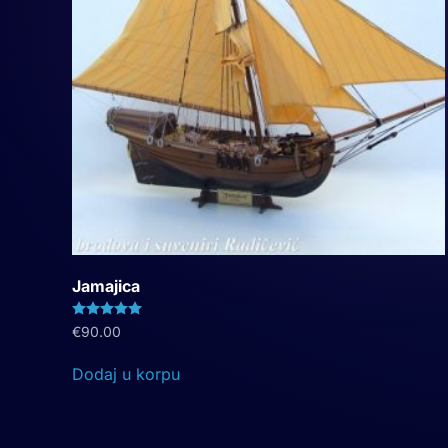
Jamajica
Ocenjeno sa
5.00
od 5
€
90.00
Dodaj u korpu