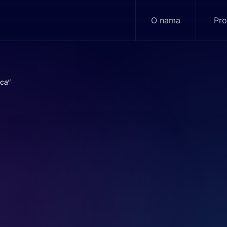
O nama
Pro
ca“