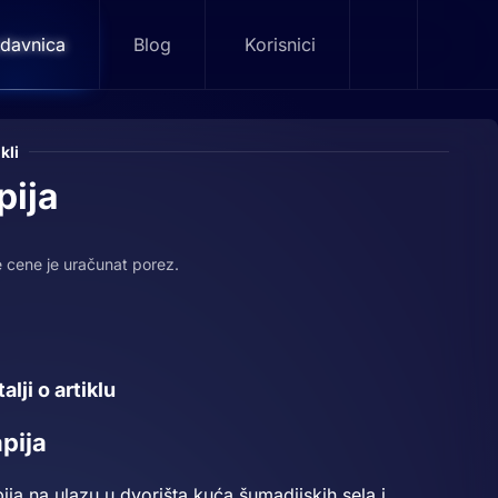
davnica
Blog
Korisnici
ikli
pija
e cene je uračunat porez.
alji o artiklu
pija
ija na ulazu u dvorišta kuća šumadijskih sela i