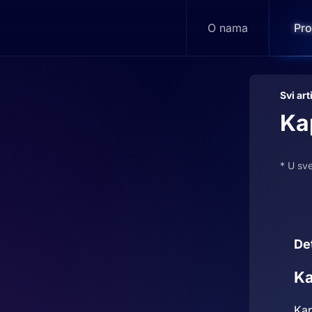
O nama
Pro
Svi art
Ka
* U sv
Det
Ka
Kap