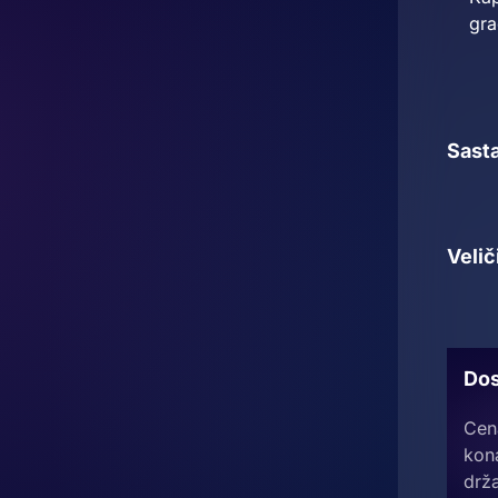
gra
Sasta
Velič
Dos
Cen
kon
drža