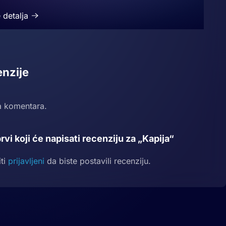
 detalja
nzije
 komentara.
rvi koji će napisati recenziju za „Kapija“
iti
prijavljeni
da biste postavili recenziju.