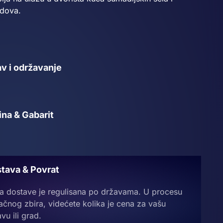
dova.
v i održavanje
ina & Gabarit
tava & Povrat
a dostave je regulisana po državama. U procesu
ačnog zbira, videćete kolika je cena za vašu
vu ili grad.