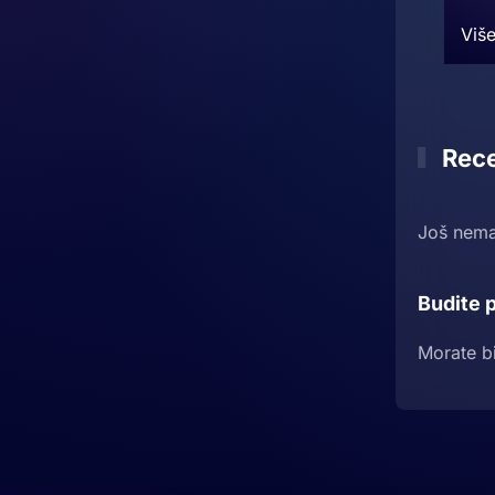
Više
Rece
Još nema
Budite p
Morate b