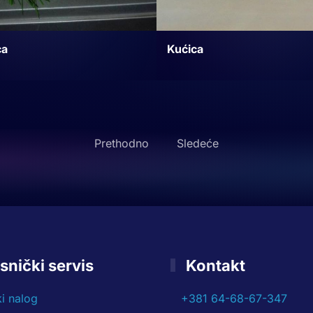
Kućica
ca
Prethodno
Sledeće
snički servis
Kontakt
ki nalog
+381 64-68-67-347