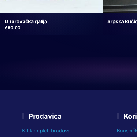
Dubrovačka galija
Srpska kući
€
80.00
Prodavica
Kori
Kit kompleti brodova
Korisnič