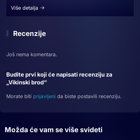
Više detalja
Recenzije
Još nema komentara.
Budite prvi koji će napisati recenziju za
„Vikinski brod“
Morate biti
prijavljeni
da biste postavili recenziju.
Možda će vam se više svideti