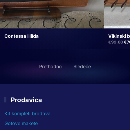
Vikinski 
Contessa Hilda
Ori
€
99.00
€
7
ce
je
bil
€9
Prethodno
Sledeće
Prodavica
Kit kompleti brodova
Gotove makete