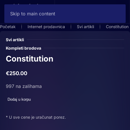
Skip to main content
Početak
Internet prodavnica
Svi artikli
Constitution
Svi artikli
Kompleti brodova
Constitution
€
250.00
997 na zalihama
Constitution
Dodaj u korpu
količina
* U sve cene je uračunat porez.