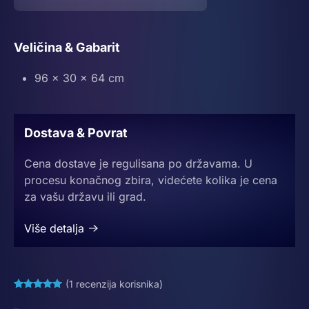
Veličina & Gabarit
96 × 30 × 64 cm
Dostava & Povrat
Cena dostave je regulisana po državama. U
procesu konačnog zbira, videćete kolika je cena
za vašu državu ili grad.
Više detalja
(
1
recenzija korisnika)
Ocenjeno
1
5.00
od 5 na osnovu
ocene kupca