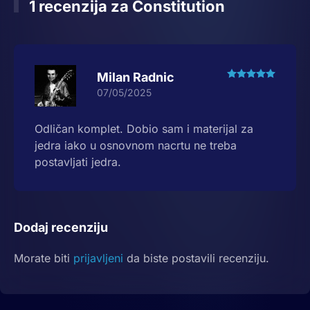
1 recenzija za
Constitution
Ocenje
Milan Radnic
07/05/2025
Odličan komplet. Dobio sam i materijal za
jedra iako u osnovnom nacrtu ne treba
postavljati jedra.
Dodaj recenziju
Morate biti
prijavljeni
da biste postavili recenziju.